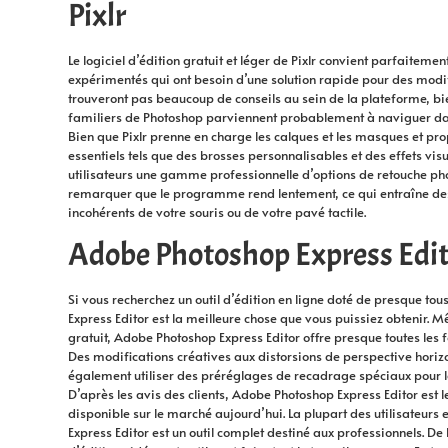
Pixlr
Le logiciel d’édition gratuit et léger de Pixlr convient parfaiteme
expérimentés qui ont besoin d’une solution rapide pour des modif
trouveront pas beaucoup de conseils au sein de la plateforme, bie
familiers de Photoshop parviennent probablement à naviguer dans 
Bien que Pixlr prenne en charge les calques et les masques et prop
essentiels tels que des brosses personnalisables et des effets visue
utilisateurs une gamme professionnelle d’options de retouche p
remarquer que le programme rend lentement, ce qui entraîne de
incohérents de votre souris ou de votre pavé tactile.
Adobe Photoshop Express Edit
Si vous recherchez un outil d’édition en ligne doté de presque tou
Express Editor est la meilleure chose que vous puissiez obtenir. Mêm
gratuit, Adobe Photoshop Express Editor offre presque toutes les 
Des modifications créatives aux distorsions de perspective horizo
également utiliser des préréglages de recadrage spéciaux pour 
D’après les avis des clients, Adobe Photoshop Express Editor est le
disponible sur le marché aujourd’hui. La plupart des utilisateur
Express Editor est un outil complet destiné aux professionnels. De