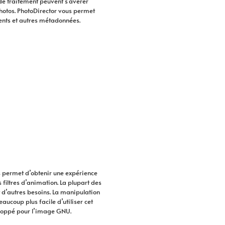
 de traitement peuvent s’avérer
photos. PhotoDirector vous permet
ments et autres métadonnées.
s permet d’obtenir une expérience
 filtres d’animation. La plupart des
t d’autres besoins. La manipulation
eaucoup plus facile d’utiliser cet
veloppé pour l’image GNU.