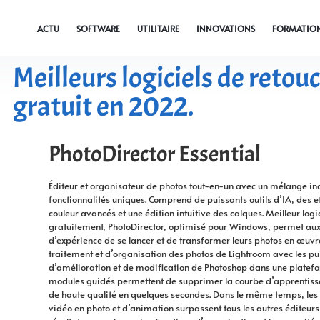
ACTU
SOFTWARE
UTILITAIRE
INNOVATIONS
FORMATIO
Meilleurs logiciels de retou
gratuit en 2022.
PhotoDirector Essential
Éditeur et organisateur de photos tout-en-un avec un mélange inc
fonctionnalités uniques. Comprend de puissants outils d’IA, des ef
couleur avancés et une édition intuitive des calques. Meilleur logi
gratuitement, PhotoDirector, optimisé pour Windows, permet aux
d’expérience de se lancer et de transformer leurs photos en œuvres
traitement et d’organisation des photos de Lightroom avec les pui
d’amélioration et de modification de Photoshop dans une platefo
modules guidés permettent de supprimer la courbe d’apprentissa
de haute qualité en quelques secondes. Dans le même temps, les 
vidéo en photo et d’animation surpassent tous les autres éditeur