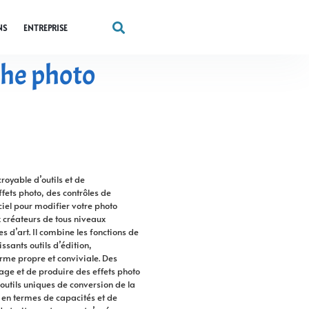
NS
ENTREPRISE
che photo
royable d’outils et de
fets photo, des contrôles de
ciel pour modifier votre photo
 créateurs de tous niveaux
 d’art. Il combine les fonctions de
ssants outils d’édition,
rme propre et conviviale. Des
ge et de produire des effets photo
outils uniques de conversion de la
s en termes de capacités et de