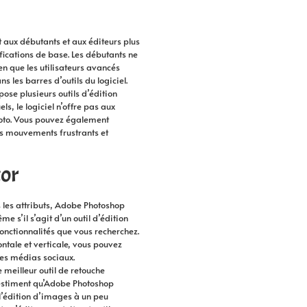
nt aux débutants et aux éditeurs plus
ications de base. Les débutants ne
n que les utilisateurs avancés
les barres d’outils du logiciel.
ose plusieurs outils d’édition
ls, le logiciel n’offre pas aux
hoto. Vous pouvez également
s mouvements frustrants et
or
s les attributs, Adobe Photoshop
e s’il s’agit d’un outil d’édition
fonctionnalités que vous recherchez.
ntale et verticale, vous pouvez
les médias sociaux.
 meilleur outil de retouche
s estiment qu’Adobe Photoshop
 l’édition d’images à un peu