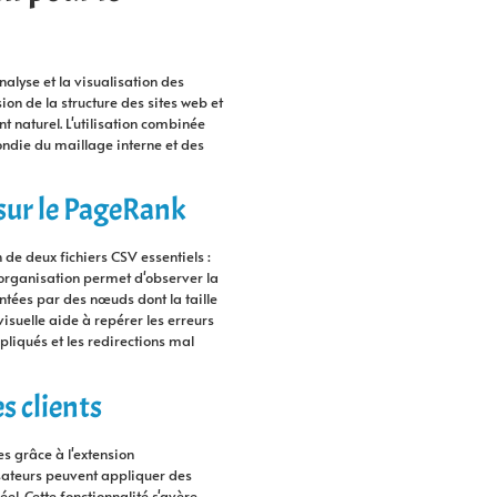
nalyse et la visualisation des
on de la structure des sites web et
t naturel. L'utilisation combinée
ndie du maillage interne et des
 sur le PageRank
de deux fichiers CSV essentiels :
e organisation permet d'observer la
entées par des nœuds dont la taille
 visuelle aide à repérer les erreurs
liqués et les redirections mal
s clients
s grâce à l'extension
isateurs peuvent appliquer des
el. Cette fonctionnalité s'avère