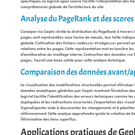
spécifiques. Le logiciel open source facilite l'interprétation des lie
compréhension globale de l'architecture du site.
Analyse du PageRank et des scores 
L'analyse via Gephi révèle la distribution du PageRank à travers l
pages sont représentées sous forme de nœuds, leur taille indiquan
globale. L'utilisation des fichiers nodes.csv et edges.csv permet u
relations entre les pages. Cette représentation met en lumière les 
d'amélioration du maillage interne. L'extraction des données via
pages, fournit une base solide pour cette analyse technique.
Comparaison des données avant/ap
La visualisation des modifications structurelles permet d'évaluer
données analytiques générées par Gephi montrent l'évolution des 
logiciel facilite l'identification des erreurs techniques comme le
dupliquées et les redirections incorrectes. L'exportation des visua
SigmaExporter aide à documenter les changements et à planifier 
référencement. Cette analyse approfondie guide la création de lie
l'élimination des liens superflus.
Applications pratiques de Geph