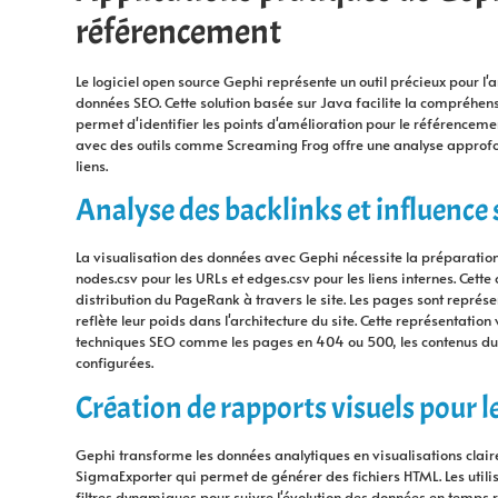
référencement
Le logiciel open source Gephi représente un outil précieux pour l'a
données SEO. Cette solution basée sur Java facilite la compréhensi
permet d'identifier les points d'amélioration pour le référencemen
avec des outils comme Screaming Frog offre une analyse approfo
liens.
Analyse des backlinks et influence
La visualisation des données avec Gephi nécessite la préparation 
nodes.csv pour les URLs et edges.csv pour les liens internes. Cett
distribution du PageRank à travers le site. Les pages sont représ
reflète leur poids dans l'architecture du site. Cette représentation
techniques SEO comme les pages en 404 ou 500, les contenus dup
configurées.
Création de rapports visuels pour le
Gephi transforme les données analytiques en visualisations claire
SigmaExporter qui permet de générer des fichiers HTML. Les util
filtres dynamiques pour suivre l'évolution des données en temps ré