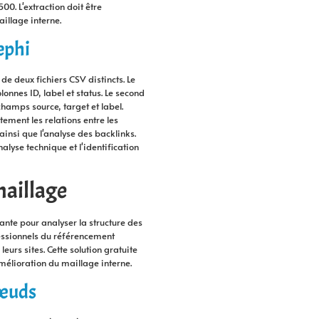
0. L'extraction doit être
illage interne.
ephi
de deux fichiers CSV distincts. Le
onnes ID, label et status. Le second
champs source, target et label.
ement les relations entre les
ainsi que l'analyse des backlinks.
alyse technique et l'identification
maillage
nte pour analyser la structure des
fessionnels du référencement
eurs sites. Cette solution gratuite
'amélioration du maillage interne.
nœuds