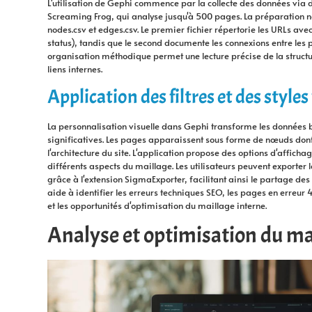
L'utilisation de Gephi commence par la collecte des données via 
Screaming Frog, qui analyse jusqu'à 500 pages. La préparation néc
nodes.csv et edges.csv. Le premier fichier répertorie les URLs avec 
status), tandis que le second documente les connexions entre les p
organisation méthodique permet une lecture précise de la structur
liens internes.
Application des filtres et des styles
La personnalisation visuelle dans Gephi transforme les données 
significatives. Les pages apparaissent sous forme de nœuds dont l
l'architecture du site. L'application propose des options d'affich
différents aspects du maillage. Les utilisateurs peuvent exporter
grâce à l'extension SigmaExporter, facilitant ainsi le partage des
aide à identifier les erreurs techniques SEO, les pages en erreur
et les opportunités d'optimisation du maillage interne.
Analyse et optimisation du ma