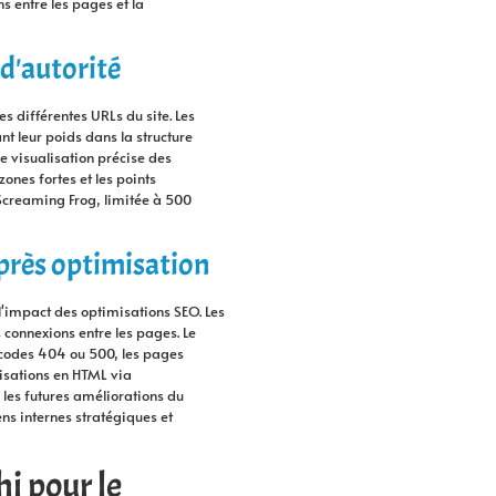
ns entre les pages et la
d'autorité
es différentes URLs du site. Les
t leur poids dans la structure
ne visualisation précise des
zones fortes et les points
 Screaming Frog, limitée à 500
rès optimisation
 l'impact des optimisations SEO. Les
connexions entre les pages. Le
s codes 404 ou 500, les pages
lisations en HTML via
les futures améliorations du
ns internes stratégiques et
i pour le