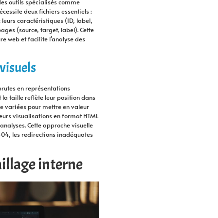
des outils spécialisés comme
essite deux fichiers essentiels :
leurs caractéristiques (ID, label,
ages (source, target, label). Cette
e web et facilite l'analyse des
 visuels
brutes en représentations
a taille reflète leur position dans
age variées pour mettre en valeur
 leurs visualisations en format HTML
 analyses. Cette approche visuelle
 404, les redirections inadéquates
illage interne